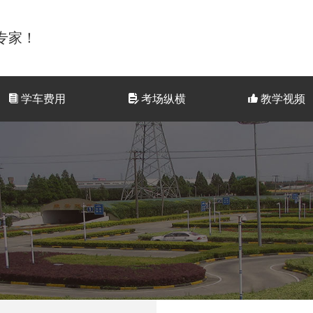
专家！
뀴
学车费用
넖
考场纵横
뀗
教学视频