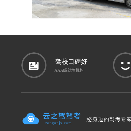
驾校口碑好
AAA级驾培机构
您身边的驾考专