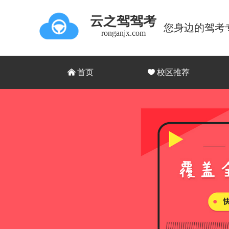
云之驾驾考
您身边的驾考
ronganjx.com
낀
首页
끢
校区推荐