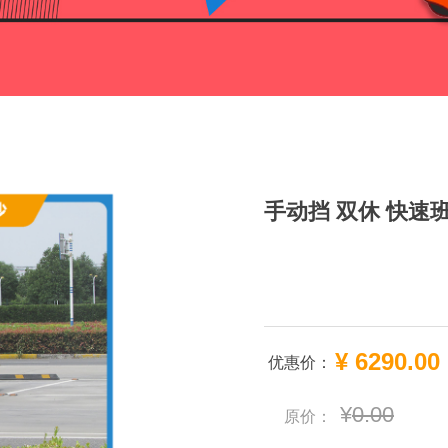
手动挡 双休 快速
¥
6290.00
优惠价：
¥
0.00
原价：