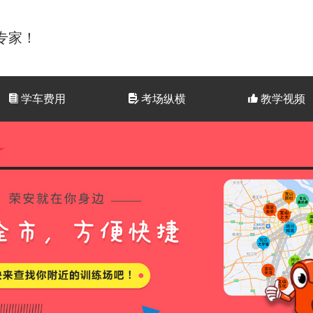
专家！
뀴
学车费用
넖
考场纵横
뀗
教学视频