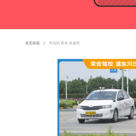
首页标题
ꄲ
手动挡 双休 快速班