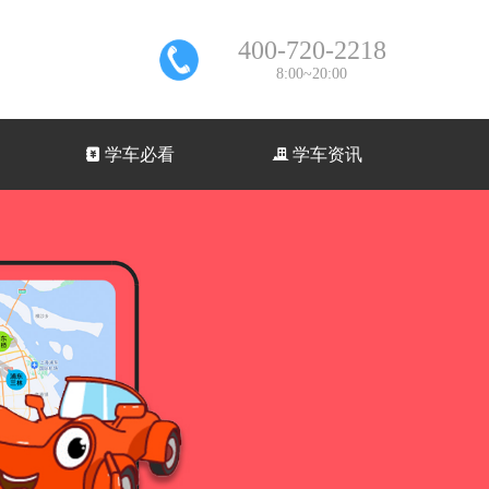
400-720-2218
8:00~20:00
낇
学车必看
끉
学车资讯