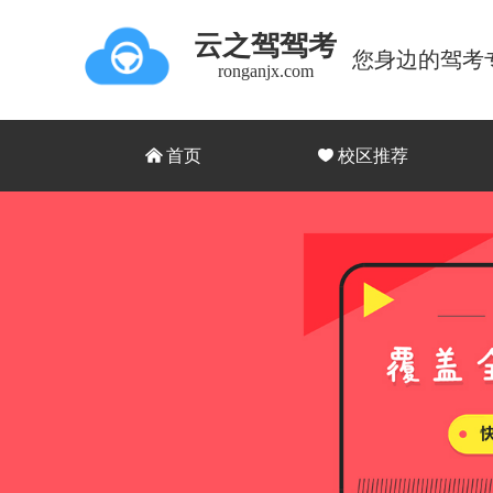
云之驾驾考
您身边的驾考
ronganjx.com
낀
首页
끢
校区推荐