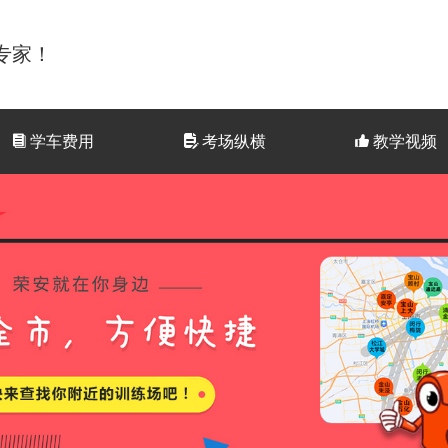
专家！
뀴
学车费用
넖
考场纵横
뀗
教学视频