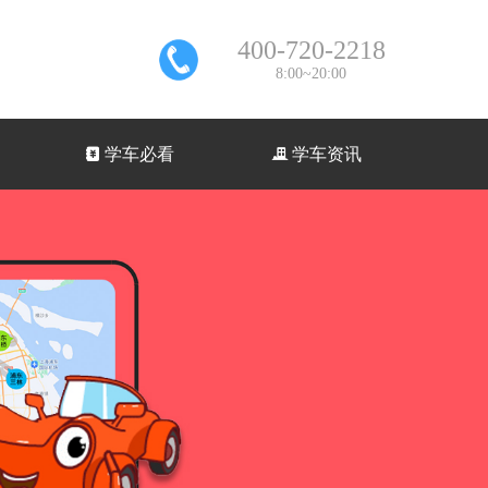
400-720-2218
8:00~20:00
낇
学车必看
끉
学车资讯