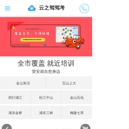
云之驾驾考
끀
40072
02218
全市覆盖 就近培训
荣安就在您身边
金山朱泾
宝山上大
闵行浦江
松江中山
金山石化
浦东金桥
浦东三林
梅陇七莘
낙
낒