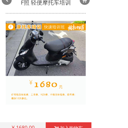
F照 轻便摩托车培训
¥
1680.00