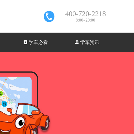
400-720-2218
8:00~20:00
낇
学车必看
끉
学车资讯