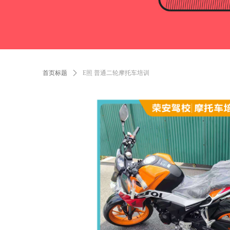
首页标题
ꄲ
E照 普通二轮摩托车培训