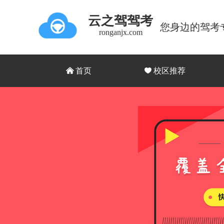
云之驾驾考
您身边的驾考
ronganjx.com
낀
首页
끢
校区推荐