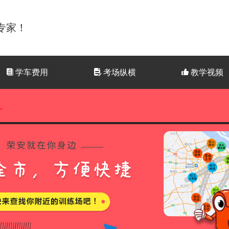
专家！
뀴
学车费用
넖
考场纵横
뀗
教学视频