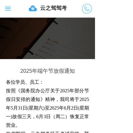
云之驾驾考
끀
40072
02218
2025年端午节放假通知
各位
学员、员工
：
按照
《国务院办公厅关于
2025
年部分节
假日安排的通知》
精神
，我司将于
2025
年5月31日(星期六)至2025年6月2日(星期
一)放假
三
天，
6月3日
（
周二
）
恢复正常
营业
。