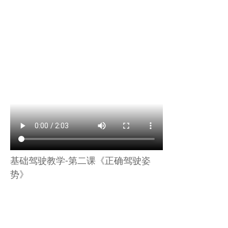
基础驾驶教学-第二课《正确驾驶姿
势》
上一篇：
无
ꄴ