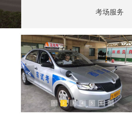
考场服务
넳
1
2
3
4
5
6
7