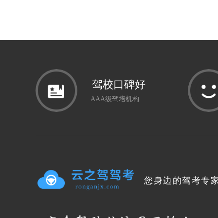
驾校口碑好
AAA级驾培机构
您身边的驾考专