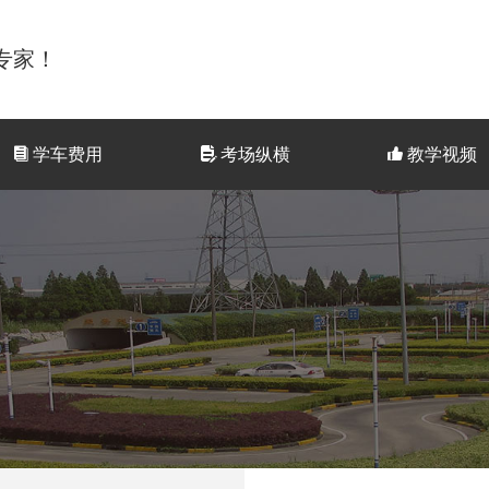
专家！
뀴
学车费用
넖
考场纵横
뀗
教学视频